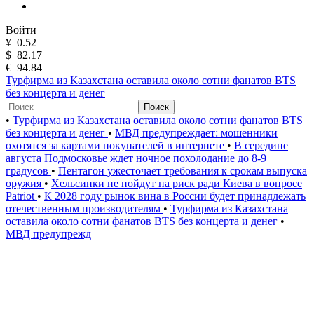
Войти
¥
0.52
$
82.17
€
94.84
Турфирма из Казахстана оставила около сотни фанатов BTS
без концерта и денег
Поиск
•
Турфирма из Казахстана оставила около сотни фанатов BTS
без концерта и денег
•
МВД предупреждает: мошенники
охотятся за картами покупателей в интернете
•
В середине
августа Подмосковье ждет ночное похолодание до 8-9
градусов
•
Пентагон ужесточает требования к срокам выпуска
оружия
•
Хельсинки не пойдут на риск ради Киева в вопросе
Patriot
•
К 2028 году рынок вина в России будет принадлежать
отечественным производителям
•
Турфирма из Казахстана
оставила около сотни фанатов BTS без концерта и денег
•
МВД предупрежд