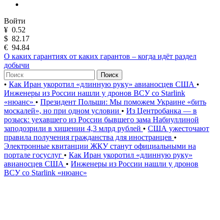
Войти
¥
0.52
$
82.17
€
94.84
О каких гарантиях от каких гарантов – когда идёт раздел
добычи
Поиск
•
Как Иран укоротил «длинную руку» авианосцев США
•
Инженеры из России нашли у дронов ВСУ со Starlink
«нюанс»
•
Президент Польши: Мы поможем Украине «бить
москалей», но при одном условии
•
Из Центробанка — в
розыск: уехавшего из России бывшего зама Набиуллиной
заподозрили в хищении 4,3 млрд рублей
•
США ужесточают
правила получения гражданства для иностранцев
•
Электронные квитанции ЖКУ станут официальными на
портале госуслуг
•
Как Иран укоротил «длинную руку»
авианосцев США
•
Инженеры из России нашли у дронов
ВСУ со Starlink «нюанс»