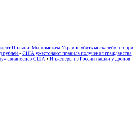
идент Польши: Мы поможем Украине «бить москалей», но при
рд рублей
•
США ужесточают правила получения гражданства
уку» авианосцев США
•
Инженеры из России нашли у дронов