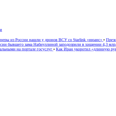
чи
неры из России нашли у дронов ВСУ со Starlink «нюанс»
•
През
ссии бывшего зама Набиуллиной заподозрили в хищении 4,3 мл
льными на портале госуслуг
•
Как Иран укоротил «длинную р