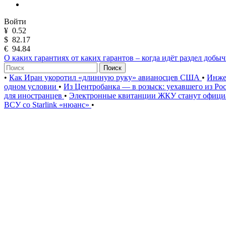
Войти
¥
0.52
$
82.17
€
94.84
О каких гарантиях от каких гарантов – когда идёт раздел добы
Поиск
•
Как Иран укоротил «длинную руку» авианосцев США
•
Инже
одном условии
•
Из Центробанка — в розыск: уехавшего из Ро
для иностранцев
•
Электронные квитанции ЖКУ станут официа
ВСУ со Starlink «нюанс»
•