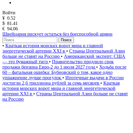
Войти
¥
0.52
$
81.41
€
94.06
Швейцария рискует остаться без боеспособной армии
Поиск
•
Краткая история морских ворот мира и главной
энергетической артерии XXI в
•
Страны Центральной Азии
больше не ставят на Россию
•
Американский эксперт: США
— это бумажный тигр
•
Правительство продлило срок
продажи бензина Евро-2 до 1 июля 2027 года
•
Ходьба после
60 – фатальная ошибка: Бубновский о том, какое одно
упражнение лучше прогулок
•
Ипотечные выдачи в России
достигли 2,6 триллиона рублей за семь месяцев
•
Краткая
история морских ворот мира и главной энергетической
артерии XXI в
•
Страны Центральной Азии больше не ставят
на Россию