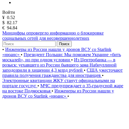
Войти
¥
0.52
$
82.17
€
94.84
Минцифры опровергло информацию о блокировке
социальных сетей для несовершеннолетних
Поиск
•
Инженеры из России нашли у дронов ВСУ со Starlink
«нюанс»
•
Президент Польши: Мы поможем Украине «бить
москалей», но при одном условии
•
Из Центробанка — в
розыск: уехавшего из России бывшего зама Набиуллиной
заподозрили в хищении 4,3 млрд рублей
•
США ужесточают
правила получения гражданства для иностранцев
•
Электронные квитанции ЖКУ станут официальными на
портале госуслуг
•
МЧС предупреждает о 35-градусной жаре
на востоке Подмосковья
•
Инженеры из России нашли у
дронов ВСУ со Starlink «нюанс»
•