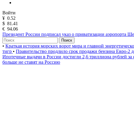
Войти
¥
0.52
$
81.41
€
94.06
Президент России подписал указ о приватизации аэропорта Ш
Поиск
•
Краткая история морских ворот мира и главной энергетическ
тигр
•
Правительство продлило срок продажи бензина Евро-2 д
Ипотечные выдачи в России достигли 2,6 триллиона рублей за
больше не ставят на Россию