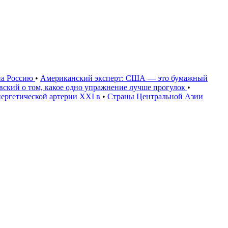
на Россию
•
Американский эксперт: США — это бумажный
овский о том, какое одно упражнение лучше прогулок
•
нергетической артерии XXI в
•
Страны Центральной Азии