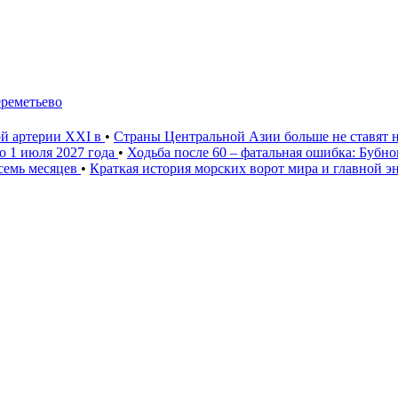
ереметьево
ой артерии XXI в
•
Страны Центральной Азии больше не ставят 
о 1 июля 2027 года
•
Ходьба после 60 – фатальная ошибка: Бубн
 семь месяцев
•
Краткая история морских ворот мира и главной э