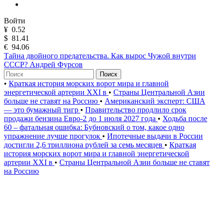
Войти
¥
0.52
$
81.41
€
94.06
Тайна двойного предательства. Как вырос Чужой внутри
СССР? Андрей Фурсов
Поиск
•
Краткая история морских ворот мира и главной
энергетической артерии XXI в
•
Страны Центральной Азии
больше не ставят на Россию
•
Американский эксперт: США
— это бумажный тигр
•
Правительство продлило срок
продажи бензина Евро-2 до 1 июля 2027 года
•
Ходьба после
60 – фатальная ошибка: Бубновский о том, какое одно
упражнение лучше прогулок
•
Ипотечные выдачи в России
достигли 2,6 триллиона рублей за семь месяцев
•
Краткая
история морских ворот мира и главной энергетической
артерии XXI в
•
Страны Центральной Азии больше не ставят
на Россию