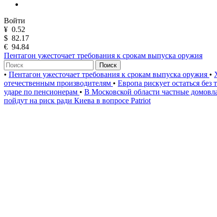
Войти
¥
0.52
$
82.17
€
94.84
Пентагон ужесточает требования к срокам выпуска оружия
Поиск
•
Пентагон ужесточает требования к срокам выпуска оружия
•
отечественным производителям
•
Европа рискует остаться без
ударе по пенсионерам
•
В Московской области частные домов
пойдут на риск ради Киева в вопросе Patriot