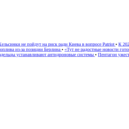
Хельсинки не пойдут на риск ради Киева в вопросе Patriot
•
К 20
 топлива из-за позиции Берлина
•
«Тут не радостные новости гото
ладельцы устанавливают антидроновые системы
•
Пентагон ужест