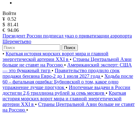
Войти
¥
0.52
$
81.41
€
94.06
Президент России подписал указ о приватизации аэропорта
Шереметьево
Поиск
•
Краткая история морских ворот мира и главной
энергетической артерии XXI в
•
Страны Центральной Азии
больше не ставят на Россию
•
Американский эксперт: США
— это бумажный тигр
•
Правительство продлило срок
продажи бензина Евро-2 до 1 июля 2027 года
•
Ходьба после
60 – фатальная ошибка: Бубновский о том, какое одно
упражнение лучше прогулок
•
Ипотечные выдачи в России
достигли 2,6 триллиона рублей за семь месяцев
•
Краткая
история морских ворот мира и главной энергетической
артерии XXI в
•
Страны Центральной Азии больше не ставят
на Россию
•