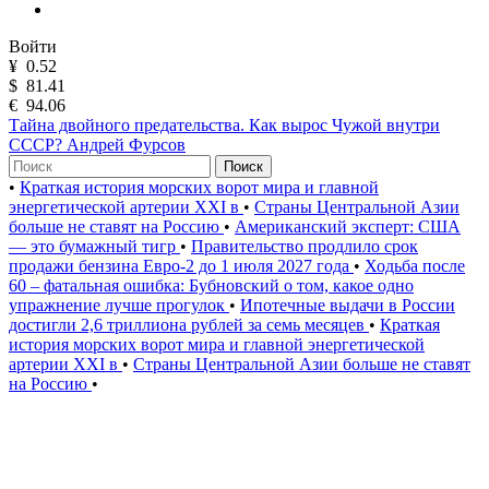
Войти
¥
0.52
$
81.41
€
94.06
Тайна двойного предательства. Как вырос Чужой внутри
СССР? Андрей Фурсов
Поиск
•
Краткая история морских ворот мира и главной
энергетической артерии XXI в
•
Страны Центральной Азии
больше не ставят на Россию
•
Американский эксперт: США
— это бумажный тигр
•
Правительство продлило срок
продажи бензина Евро-2 до 1 июля 2027 года
•
Ходьба после
60 – фатальная ошибка: Бубновский о том, какое одно
упражнение лучше прогулок
•
Ипотечные выдачи в России
достигли 2,6 триллиона рублей за семь месяцев
•
Краткая
история морских ворот мира и главной энергетической
артерии XXI в
•
Страны Центральной Азии больше не ставят
на Россию
•