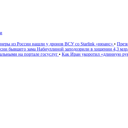
чи
неры из России нашли у дронов ВСУ со Starlink «нюанс»
•
През
ссии бывшего зама Набиуллиной заподозрили в хищении 4,3 мл
льными на портале госуслуг
•
Как Иран укоротил «длинную р