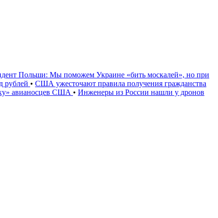
идент Польши: Мы поможем Украине «бить москалей», но при
рд рублей
•
США ужесточают правила получения гражданства
уку» авианосцев США
•
Инженеры из России нашли у дронов