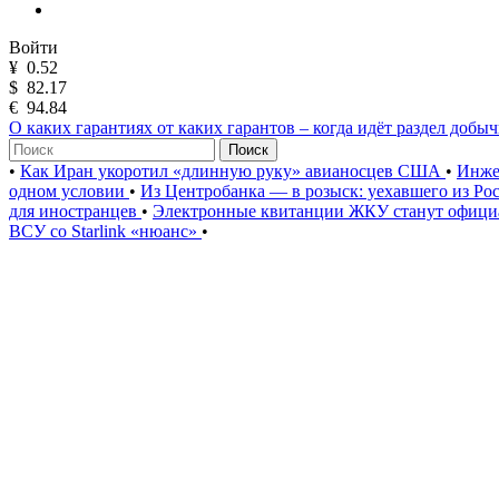
Войти
¥
0.52
$
82.17
€
94.84
О каких гарантиях от каких гарантов – когда идёт раздел добы
Поиск
•
Как Иран укоротил «длинную руку» авианосцев США
•
Инже
одном условии
•
Из Центробанка — в розыск: уехавшего из Ро
для иностранцев
•
Электронные квитанции ЖКУ станут официа
ВСУ со Starlink «нюанс»
•