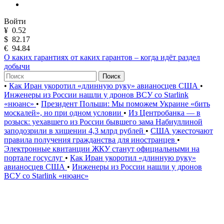
Войти
¥
0.52
$
82.17
€
94.84
О каких гарантиях от каких гарантов – когда идёт раздел
добычи
Поиск
•
Как Иран укоротил «длинную руку» авианосцев США
•
Инженеры из России нашли у дронов ВСУ со Starlink
«нюанс»
•
Президент Польши: Мы поможем Украине «бить
москалей», но при одном условии
•
Из Центробанка — в
розыск: уехавшего из России бывшего зама Набиуллиной
заподозрили в хищении 4,3 млрд рублей
•
США ужесточают
правила получения гражданства для иностранцев
•
Электронные квитанции ЖКУ станут официальными на
портале госуслуг
•
Как Иран укоротил «длинную руку»
авианосцев США
•
Инженеры из России нашли у дронов
ВСУ со Starlink «нюанс»