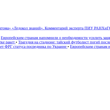
сатома» «Ледокол знаний». Комментарий эксперта ПИУ РАНХиГ
Европейским странам напомнили о необходимости усилить за
тке ракет
•
Трагедия на стадионе: тайский футболист погиб посл
ет ФРГ статуса посредника по Украине
•
Европейским странам 