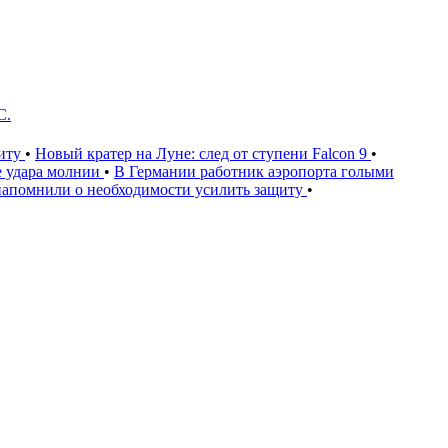
С.
щиту
•
Новый кратер на Луне: след от ступени Falcon 9
•
е удара молнии
•
В Германии работник аэропорта голыми
напомнили о необходимости усилить защиту
•