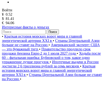
Войти
¥
0.52
$
81.41
€
94.06
Интересные факты о деньгах
Поиск
•
Краткая история морских ворот мира и главной
энергетической артерии XXI в
•
Страны Центральной Азии
больше не ставят на Россию
•
Американский эксперт: США
— это бумажный тигр
•
Правительство продлило срок
продажи бензина Евро-2 до 1 июля 2027 года
•
Ходьба после
60 – фатальная ошибка: Бубновский о том, какое одно
упражнение лучше прогулок
•
Ипотечные выдачи в России
достигли 2,6 триллиона рублей за семь месяцев
•
Краткая
история морских ворот мира и главной энергетической
артерии XXI в
•
Страны Центральной Азии больше не ставят
на Россию
•