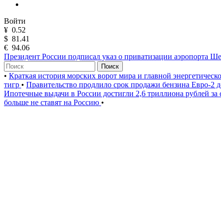
Войти
¥
0.52
$
81.41
€
94.06
Президент России подписал указ о приватизации аэропорта Ш
Поиск
•
Краткая история морских ворот мира и главной энергетическ
тигр
•
Правительство продлило срок продажи бензина Евро-2 д
Ипотечные выдачи в России достигли 2,6 триллиона рублей за
больше не ставят на Россию
•