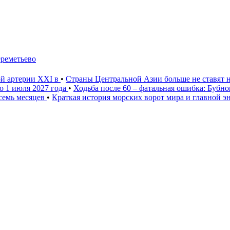
ереметьево
ой артерии XXI в
•
Страны Центральной Азии больше не ставят 
о 1 июля 2027 года
•
Ходьба после 60 – фатальная ошибка: Бубн
 семь месяцев
•
Краткая история морских ворот мира и главной э