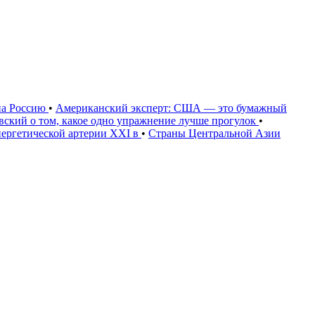
на Россию
•
Американский эксперт: США — это бумажный
овский о том, какое одно упражнение лучше прогулок
•
нергетической артерии XXI в
•
Страны Центральной Азии