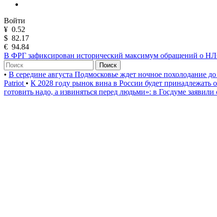
Войти
¥
0.52
$
82.17
€
94.84
В ФРГ зафиксирован исторический максимум обращений о Н
Поиск
•
В середине августа Подмосковье ждет ночное похолодание до
Patriot
•
К 2028 году рынок вина в России будет принадлежать
готовить надо, а извиняться перед людьми»: в Госдуме заявили