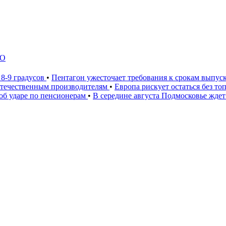
ЛО
 8-9 градусов
•
Пентагон ужесточает требования к срокам выпус
 отечественным производителям
•
Европа рискует остаться без то
 об ударе по пенсионерам
•
В середине августа Подмосковье ждет