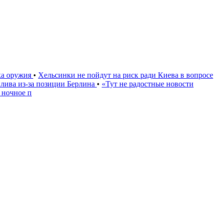
ка оружия
•
Хельсинки не пойдут на риск ради Киева в вопросе
плива из-за позиции Берлина
•
«Тут не радостные новости
 ночное п