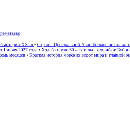
ереметьево
ой артерии XXI в
•
Страны Центральной Азии больше не ставят 
о 1 июля 2027 года
•
Ходьба после 60 – фатальная ошибка: Бубн
 семь месяцев
•
Краткая история морских ворот мира и главной э