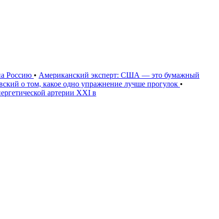
на Россию
•
Американский эксперт: США — это бумажный
овский о том, какое одно упражнение лучше прогулок
•
нергетической артерии XXI в