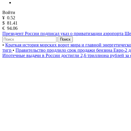
Войти
¥
0.52
$
81.41
€
94.06
Президент России подписал указ о приватизации аэропорта Ш
Поиск
•
Краткая история морских ворот мира и главной энергетическ
тигр
•
Правительство продлило срок продажи бензина Евро-2 д
Ипотечные выдачи в России достигли 2,6 триллиона рублей за