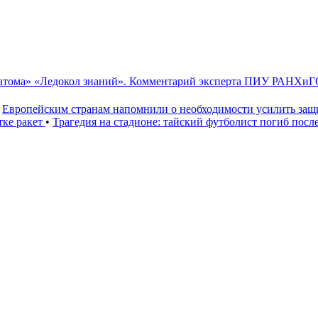
сатома» «Ледокол знаний». Комментарий эксперта ПИУ РАНХиГ
Европейским странам напомнили о необходимости усилить за
тке ракет
•
Трагедия на стадионе: тайский футболист погиб посл