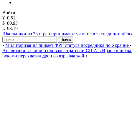
Войти
¥
0.51
$
80.93
€
93.19
Школьники из 23 стран принимают участие в экспедиции «Ро
Поиск
•
Милитаризация лишает ФРГ статуса посредника по Украине
•
Аналитики заявили о провале стратегии США в Иране и нехва
руками перехватил дрон со взрывчаткой
•