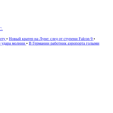
С.
щиту
•
Новый кратер на Луне: след от ступени Falcon 9
•
е удара молнии
•
В Германии работник аэропорта голыми