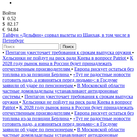
Войти
¥
0.52
$
82.17
€
94.84
Тайфун «Дельфин» сорвал вылеты из Шанхая, в том числе в
Петербург
Поиск
•
Пентагон ужесточает требования к срокам выпуска оружия
•
Хельсинки не пойдут на риск ради Киева в вопросе Patriot
•
К
2028 году рынок вина в России будет принадлежать
отечественным производителям
•
Европа рискует остаться без
топлива из-за позиции Берлина
•
«Тут не радостные новости
готовить надо, а извиняться перед людьми»: в Госдуме
заявили об ударе по пенсионерам
•
В Московской области
частные домовладельцы устанавливают антидроновые
системы
•
Пентагон ужесточает требования к срокам выпуска
оружия
•
Хельсинки не пойдут на риск ради Киева в вопросе
Patriot
•
К 2028 году рынок вина в России будет принадлежать
отечественным производителям
•
Европа рискует остаться без
топлива из-за позиции Берлина
•
«Тут не радостные новости
готовить надо, а извиняться перед людьми»: в Госдуме
заявили об ударе по пенсионерам
•
В Московской области
частные домовладельцы устанавливают антидроновые