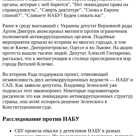
органы, которые с ней борются", "Нет ликвидации права на
справедливость", "Смерть диктатуре"
,
"Снова к Европе
спиной?", "Сливаете НАБУ? Будем сливать вас".
Ранее в среду выехавший с Украины депутат Верховной рады
Артем Дмитрук анонсировал митинги против ограничения
полномочий антикоррупционных органов. Подобные
мероприятия прошли во вторник во многих городах, в том
числе Киеве, Днепропетровске, Одессе и во Львове. На акции
протеста вышли тысячи людей. Депутат Алексей Гончаренко,
рассказал, что к митингующим в столице присоединился мэр
города Виталий Кличко.
Во вторник Рада поддержала проект, отменяющий
независимость двух антикоррупционных ведомств — НАБУ и
САП. Как заявили депутаты, Владимир Зеленский уже
подписал этот законопроект. Некоторые парламентарии
расценили это как ликвидацию антикоррупционных структур
страны, они хотят оспорить решение Зеленского в
Конституционном суде.
Расследование против НАБУ
СБУ провела обыски у детективов НАБУ в разных