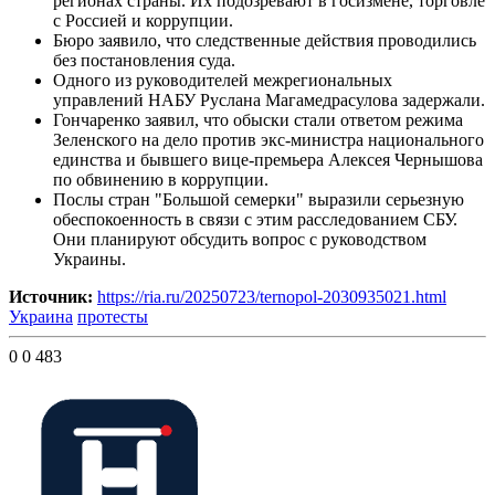
регионах страны. Их подозревают в госизмене, торговле
с Россией и коррупции.
Бюро заявило, что следственные действия проводились
без постановления суда.
Одного из руководителей межрегиональных
управлений НАБУ Руслана Магамедрасулова задержали.
Гончаренко заявил, что обыски стали ответом режима
Зеленского на дело против экс-министра национального
единства и бывшего вице-премьера Алексея Чернышова
по обвинению в коррупции.
Послы стран "Большой семерки" выразили серьезную
обеспокоенность в связи с этим расследованием СБУ.
Они планируют обсудить вопрос с руководством
Украины.
Источник:
https://ria.ru/20250723/ternopol-2030935021.html
Украина
протесты
0
0
483