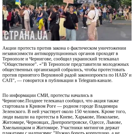
Акции протеста против закона о фактическом уничтожении
независимости антикоррупционных органов проходят в
Тернополе и Чернигове, сообщил украинский телеканал
"Общественное". «"В Тернополе представители молодежных
общественных организаций собрались, чтобы протестовать
против принятого Верховной радой законопроекта по НАБУ и
САП", — говорится в публикации в Telegram-канале.
По информации СМИ, протесты начались в
Чернигове.Позднее телеканал сообщил, что акция также
стартовала в Кривом Роге — родном городе Владимира
Зеленского. В ней участвует около 150 человек. Кроме того,
люди вышли на протесты в Киеве, Харькове, Николаеве,
Житомире, Черновцах, Днепропетровске, Одессе, Львове,
Хмельницком и Житомире. Участники митингов держат
плакатами с надписями: "Нужно бороть коррупцию, а не