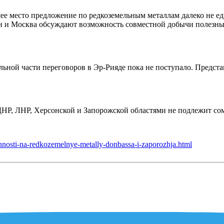
вшее место предложение по редкоземельным металлам далеко не
тон и Москва обсуждают возможность совместной добычи полезны
ьной части переговоров в Эр-Рияде пока не поступало. Предста
 ДНР, ЛНР, Херсонской и Запорожской областями не подлежит со
vennosti-na-redkozemelnye-metally-donbassa-i-zaporozhja.html