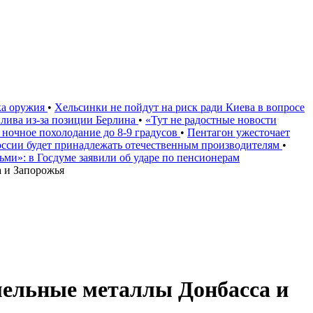
ка оружия
•
Хельсинки не пойдут на риск ради Киева в вопросе
плива из-за позиции Берлина
•
«Тут не радостные новости
 ночное похолодание до 8-9 градусов
•
Пентагон ужесточает
России будет принадлежать отечественным производителям
•
дьми»: в Госдуме заявили об ударе по пенсионерам
 и Запорожья
мельные металлы Донбасса и