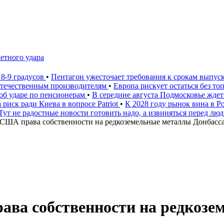
етного удара
 8-9 градусов
•
Пентагон ужесточает требования к срокам выпус
 отечественным производителям
•
Европа рискует остаться без то
 об ударе по пенсионерам
•
В середине августа Подмосковье ждет
 риск ради Киева в вопросе Patriot
•
К 2028 году рынок вина в 
Тут не радостные новости готовить надо, а извиняться перед лю
США права собственности на редкоземельные металлы Донбасса
ва собственности на редкозе