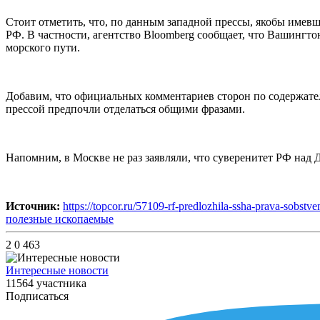
Стоит отметить, что, по данным западной прессы, якобы име
РФ. В частности, агентство Bloomberg сообщает, что ️Вашинг
морского пути.
Добавим, что официальных комментариев сторон по содержател
прессой предпочли отделаться общими фразами.
Напомним, в Москве не раз заявляли, что суверенитет РФ над
Источник:
https://topcor.ru/57109-rf-predlozhila-ssha-prava-sobst
полезные ископаемые
2
0
463
Интересные новости
11564 участника
Подписаться