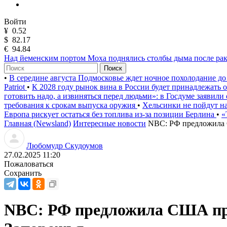
Войти
¥
0.52
$
82.17
€
94.84
Над йеменским портом Моха поднялись столбы дыма после рак
Поиск
•
В середине августа Подмосковье ждет ночное похолодание до
Patriot
•
К 2028 году рынок вина в России будет принадлежать
готовить надо, а извиняться перед людьми»: в Госдуме заявили
требования к срокам выпуска оружия
•
Хельсинки не пойдут на
Европа рискует остаться без топлива из-за позиции Берлина
•
«
Главная (Newsland)
Интересные новости
NBC: РФ предложила 
Любомудр Скудоумов
27.02.2025 11:20
Пожаловаться
Сохранить
NBC: РФ предложила США пра