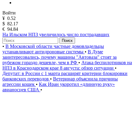
Войти
¥
0.52
$
82.17
€
94.84
На Ильском НПЗ увеличилось число пострадавших
Поиск
•
В Московской области частные домовладельцы
устанавливают антидроновые системы
•
В Думе
заинтересовались, почему машины "Автоваза" стоят за
рубежом гораздо дешевле, чем в РФ
•
Атака беспилотников на
НПЗ в Краснодарском крае 8 августа: обзор ситуации
•
Депутат: в России с 1 марта расширят критерии блокировки
банковских переводов
•
Ветеринар объяснила причины
агрессии кошек
•
Как Иран укоротил «длинную руку»
авианосцев США
•