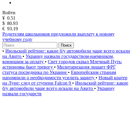
Войти
¥
0.51
$
80.93
€
93.19
Родителям школьников предложили выплату к новому
учебному году
Поиск
•
Июльский рейтинг: какие б/у автомобили чаще всего искали
на Авито
•
Украину назвали государством-наемником,
воюющим за оплату
•
Свет городов скрыл Млечный Путь:
астрономы бьют тревогу
•
Милитаризация лишает ФРГ
статуса посредника по Украине
•
Европейским странам
напомнили о необходимости усилить защиту
•
Новый кратер
на Луне: след от ступени Falcon 9
•
Июльский рейтинг: какие
б/у автомобили чаще всего искали на Авито
•
Украину
назвали государств