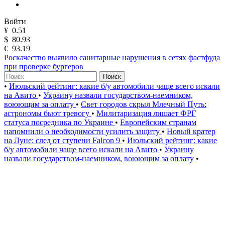
Войти
¥
0.51
$
80.93
€
93.19
Роскачество выявило санитарные нарушения в сетях фастфуда
при проверке бургеров
Поиск
•
Июльский рейтинг: какие б/у автомобили чаще всего искали
на Авито
•
Украину назвали государством-наемником,
воюющим за оплату
•
Свет городов скрыл Млечный Путь:
астрономы бьют тревогу
•
Милитаризация лишает ФРГ
статуса посредника по Украине
•
Европейским странам
напомнили о необходимости усилить защиту
•
Новый кратер
на Луне: след от ступени Falcon 9
•
Июльский рейтинг: какие
б/у автомобили чаще всего искали на Авито
•
Украину
назвали государством-наемником, воюющим за оплату
•