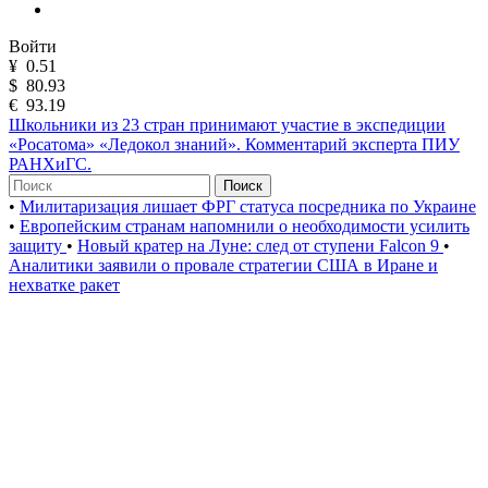
Войти
¥
0.51
$
80.93
€
93.19
Школьники из 23 стран принимают участие в экспедиции
«Росатома» «Ледокол знаний». Комментарий эксперта ПИУ
РАНХиГС.
Поиск
•
Милитаризация лишает ФРГ статуса посредника по Украине
•
Европейским странам напомнили о необходимости усилить
защиту
•
Новый кратер на Луне: след от ступени Falcon 9
•
Аналитики заявили о провале стратегии США в Иране и
нехватке ракет