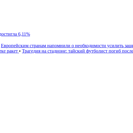
достигла 6,11%
Европейским странам напомнили о необходимости усилить за
тке ракет
•
Трагедия на стадионе: тайский футболист погиб посл