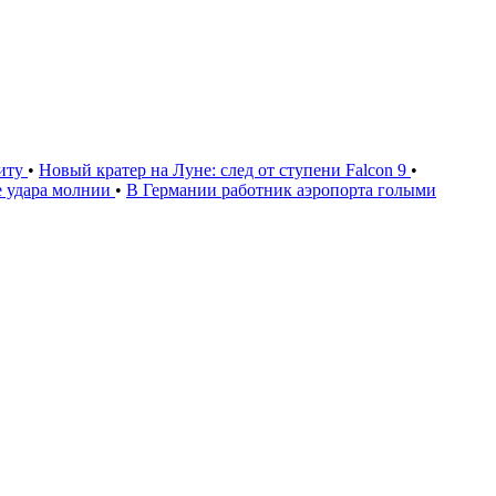
щиту
•
Новый кратер на Луне: след от ступени Falcon 9
•
е удара молнии
•
В Германии работник аэропорта голыми