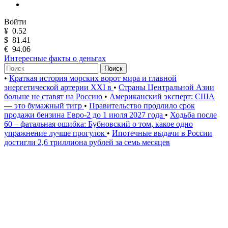
Войти
¥
0.52
$
81.41
€
94.06
Интересные факты о деньгах
Поиск
•
Краткая история морских ворот мира и главной
энергетической артерии XXI в
•
Страны Центральной Азии
больше не ставят на Россию
•
Американский эксперт: США
— это бумажный тигр
•
Правительство продлило срок
продажи бензина Евро-2 до 1 июля 2027 года
•
Ходьба после
60 – фатальная ошибка: Бубновский о том, какое одно
упражнение лучше прогулок
•
Ипотечные выдачи в России
достигли 2,6 триллиона рублей за семь месяцев