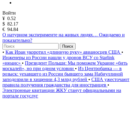
Войти
¥
0.52
$
82.17
€
94.84
О натурном эксперименте на живых людях… Ожидаемо и
показательно?
Поиск
•
Как Иран укоротил «длинную руку» авианосцев США
•
Инженеры из России нашли у дронов ВСУ со Starlink
«нюанс»
•
Президент Польши: Мы поможем Украине «бить
москалей», но при одном условии
•
Из Центробанка — в
розыск: уехавшего из России бывшего зама Набиуллиной
заподозрили в хищении 4,3 млрд рублей
•
США ужесточают
правила получения гражданства для иностранцев
•
Электронные квитанции ЖКУ станут официальными на
портале госуслуг