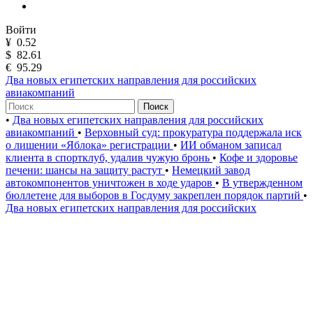
Войти
¥
0.52
$
82.61
€
95.29
Два новых египетских направления для российских
авиакомпаний
Поиск
•
Два новых египетских направления для российских
авиакомпаний
•
Верховный суд: прокуратура поддержала иск
о лишении «Яблока» регистрации
•
ИИ обманом записал
клиента в спортклуб, удалив чужую бронь
•
Кофе и здоровье
печени: шансы на защиту растут
•
Немецкий завод
автокомпонентов уничтожен в ходе ударов
•
В утвержденном
бюллетене для выборов в Госдуму закреплен порядок партий
•
Два новых египетских направления для российских