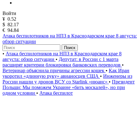
Войти
¥
0.52
$
82.17
€
94.84
Атака беспилотников на НПЗ в Краснодарском крае 8 августа:
обзор ситуации
Поиск
•
Атака беспилотников на НПЗ в Краснодарском крае 8
августа: обзор ситуации
•
Депутат: в России с 1 марта
расширят критерии блокировки банковских переводов
•
Ветеринар объяснила причины агрессии кошек
•
Как Иран
укоротил «длинную руку» авианосцев США
•
Инженеры из
России нашли у дронов ВСУ со Starlink «нюанс»
•
Президент
Польши: Мы поможем Украине «бить москалей», но при
одном условии
•
Атака беспилот