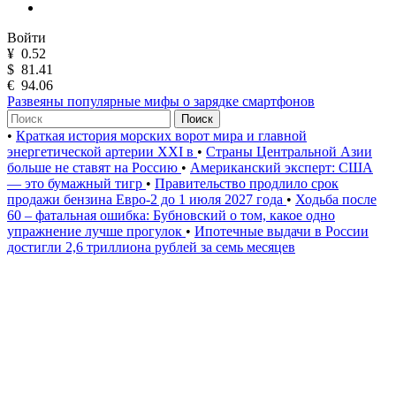
Войти
¥
0.52
$
81.41
€
94.06
Развеяны популярные мифы о зарядке смартфонов
Поиск
•
Краткая история морских ворот мира и главной
энергетической артерии XXI в
•
Страны Центральной Азии
больше не ставят на Россию
•
Американский эксперт: США
— это бумажный тигр
•
Правительство продлило срок
продажи бензина Евро-2 до 1 июля 2027 года
•
Ходьба после
60 – фатальная ошибка: Бубновский о том, какое одно
упражнение лучше прогулок
•
Ипотечные выдачи в России
достигли 2,6 триллиона рублей за семь месяцев