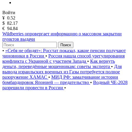
Войти
¥
0.52
$
82.17
€
94.84
Wildberries опровергает информацию о массовом закрытии
пунктов выдачи
Поиск
•
«Себя не обидят»: Росстат показал, какие пенсии получают
чиновники в России
•
Россия нашла способ урегулирования
конфликта с Украиной с участием Запада
•
Как вернуть
деньги, переведённые мошенникам: советы эксперта
•
Для
вывода израильских военных из Газы потребуется полное
разоружение ХАМАС
•
МИД РФ: замалчивание истории
бомбардировок Японией — предательство
•
Водный ЧЕ-2028
разрешили провести в России
•