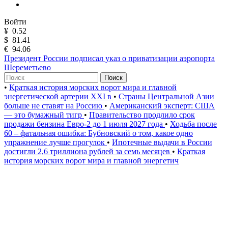
Войти
¥
0.52
$
81.41
€
94.06
Президент России подписал указ о приватизации аэропорта
Шереметьево
Поиск
•
Краткая история морских ворот мира и главной
энергетической артерии XXI в
•
Страны Центральной Азии
больше не ставят на Россию
•
Американский эксперт: США
— это бумажный тигр
•
Правительство продлило срок
продажи бензина Евро-2 до 1 июля 2027 года
•
Ходьба после
60 – фатальная ошибка: Бубновский о том, какое одно
упражнение лучше прогулок
•
Ипотечные выдачи в России
достигли 2,6 триллиона рублей за семь месяцев
•
Краткая
история морских ворот мира и главной энергетич