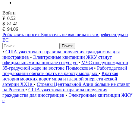
Войти
¥
0.52
$
81.41
€
94.06
Рейкьявик просит Брюссель не вмешиваться в референдум о
ЕС
Поиск
•
США ужесточают правила получения гражданства для
иностранцев
•
Электронные квитанции ЖКУ станут
официальными на портале госуслуг
•
МЧС предупреждает о
35-градусной жаре на востоке Подмосковья
•
Работодателей
предложили обязать брать на работу молодых
•
Краткая
история морских ворот мира и главной энергетической
артерии XXI в
•
Страны Центральной Азии больше не ставят
на Россию
•
США ужесточают правила получения
гражданства для иностранцев
•
Электронные квитанции ЖКУ
с