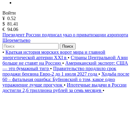
Войти
¥
0.52
$
81.41
€
94.06
Президент России подписал указ о приватизации аэропорта
Шереметьево
Поиск
•
Краткая история морских ворот мира и главной
энергетической артерии XXI в
•
Страны Центральной Азии
больше не ставят на Россию
•
Американский эксперт: США
— это бумажный тигр
•
Правительство продлило срок
продажи бензина Евро-2 до 1 июля 2027 года
•
Ходьба после
60 – фатальная ошибка: Бубновский о том, какое одно
упражнение лучше прогулок
•
Ипотечные выдачи в России
достигли 2,6 триллиона рублей за семь месяцев
•