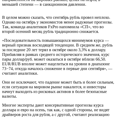
меньшей степени — в санкционном давлении.
В целом можно сказать, что сентябрь рубль провел неплохо.
Однако на октябрь у экономистов менее радужные прогнозы.
Так, команда аналитиков FxPro напомнила «СП», что во
второй осенний месяц рубль традиционно снижается.
«Последовательность повышающихся минимумов курса —
верный признак восходящей тенденции. В среднем же, рубль
за последние 20 лет терял в октябре около 3,3% к доллару.
Прибавляя в рамках среднего исторического значения, курс
пары доллар/руб. может оказаться в октябре вблизи 66,50.
EUR/RUB вполне может нацелиться на уровни в диапазоне
73−74, откуда началось снижение в первые дни сентября», —
считают аналитики.
Они не исключают, что падение может быть и более сильным,
если ситуация на мировом рынке накалится, и инвесторы
начнут выходить из рисковых активов в более безопасные
валюты.
Многие эксперты дают консервативные прогнозы курса
доллара и евро на осень, так как, с одной стороны, не видят
драйверов роста для рубля, а с другой, считают реализацию