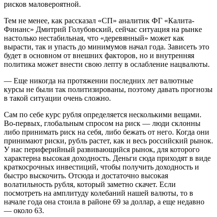
рисков маловероятной.
Тем не менее, как рассказал «СП» аналитик ФГ «Калита-
Финанс» Дмитрий Голубовский, сейчас ситуация на рынке
настолько нестабильная, что «деревянный» может как
вырасти, так и упасть до минимумов начал года. Зависеть это
будет в основном от внешних факторов, но и внутренняя
политика может внести свою лепту в ослабление нацвалюты.
— Еще никогда на протяжении последних лет валютные
курсы не были так политизированы, поэтому давать прогнозы
в такой ситуации очень сложно.
Сам по себе курс рубля определяется несколькими вещами.
Во-первых, глобальным спросом на риск — люди склонны
либо принимать риск на себя, либо бежать от него. Когда они
принимают риски, рубль растет, как и весь российский рынок.
У нас периферийный развивающийся рынок, для которого
характерна высокая доходность. Деньги сюда приходят в виде
краткосрочных инвестиций, чтобы получить доходность и
быстро выскочить. Отсюда и достаточно высокая
волатильность рубля, который заметно скачет. Если
посмотреть на амплитуду колебаний нашей валюты, то в
начале года она стоила в районе 69 за доллар, а еще недавно
— около 63.