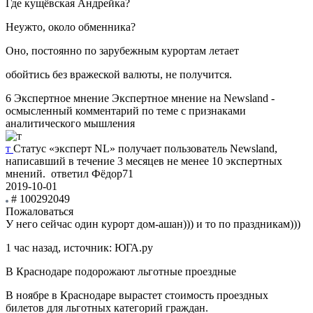
Где кущёвская Андрейка?
Неужто, около обменника?
Оно, постоянно по зарубежным курортам летает
обойтись без вражеской валюты, не получится.
6
Экспертное мнение
Экспертное мнение на Newsland -
осмысленный комментарий по теме с признаками
аналитического мышления
т
Статус «эксперт NL» получает пользователь Newsland,
написавший в течение 3 месяцев не менее 10 экспертных
мнений.
ответил Фёдор71
2019-10-01
# 100292049
Пожаловаться
У него сейчас один курорт дом-ашан))) и то по праздникам)))
1 час назад, источник: ЮГА.ру
В Краснодаре подорожают льготные проездные
В ноябре в Краснодаре вырастет стоимость проездных
билетов для льготных категорий граждан.