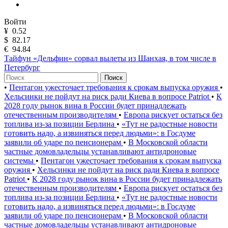
Войти
¥
0.52
$
82.17
€
94.84
Тайфун «Дельфин» сорвал вылеты из Шанхая, в том числе в
Петербург
Поиск
•
Пентагон ужесточает требования к срокам выпуска оружия
•
Хельсинки не пойдут на риск ради Киева в вопросе Patriot
•
К
2028 году рынок вина в России будет принадлежать
отечественным производителям
•
Европа рискует остаться без
топлива из-за позиции Берлина
•
«Тут не радостные новости
готовить надо, а извиняться перед людьми»: в Госдуме
заявили об ударе по пенсионерам
•
В Московской области
частные домовладельцы устанавливают антидроновые
системы
•
Пентагон ужесточает требования к срокам выпуска
оружия
•
Хельсинки не пойдут на риск ради Киева в вопросе
Patriot
•
К 2028 году рынок вина в России будет принадлежать
отечественным производителям
•
Европа рискует остаться без
топлива из-за позиции Берлина
•
«Тут не радостные новости
готовить надо, а извиняться перед людьми»: в Госдуме
заявили об ударе по пенсионерам
•
В Московской области
частные домовладельцы устанавливают антидроновые