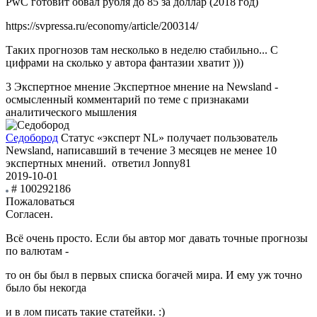
PwC готовит обвал рубля до 85 за доллар (2018 год)
https://svpressa.ru/economy/article/200314/
Таких прогнозов там несколько в неделю стабильно... С
цифрами на сколько у автора фантазии хватит )))
3
Экспертное мнение
Экспертное мнение на Newsland -
осмысленный комментарий по теме с признаками
аналитического мышления
Седобород
Статус «эксперт NL» получает пользователь
Newsland, написавший в течение 3 месяцев не менее 10
экспертных мнений.
ответил Jonny81
2019-10-01
# 100292186
Пожаловаться
Согласен.
Всё очень просто. Если бы автор мог давать точные прогнозы
по валютам -
то он бы был в первых списка богачей мира. И ему уж точно
было бы некогда
и в лом писать такие статейки. :)