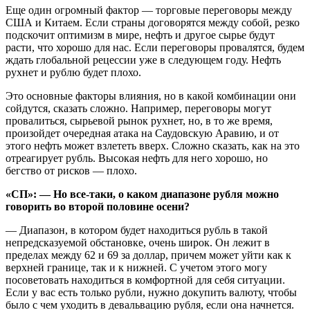
Еще один огромный фактор — торговые переговоры между
США и Китаем. Если страны договорятся между собой, резко
подскочит оптимизм в мире, нефть и другое сырье будут
расти, что хорошо для нас. Если переговоры провалятся, будем
ждать глобальной рецессии уже в следующем году. Нефть
рухнет и рублю будет плохо.
Это основные факторы влияния, но в какой комбинации они
сойдутся, сказать сложно. Например, переговоры могут
провалиться, сырьевой рынок рухнет, но, в то же время,
произойдет очередная атака на Саудовскую Аравию, и от
этого нефть может взлететь вверх. Сложно сказать, как на это
отреагирует рубль. Высокая нефть для него хорошо, но
бегство от рисков — плохо.
«СП»: — Но все-таки, о каком диапазоне рубля можно
говорить во второй половине осени?
— Диапазон, в котором будет находиться рубль в такой
непредсказуемой обстановке, очень широк. Он лежит в
пределах между 62 и 69 за доллар, причем может уйти как к
верхней границе, так и к нижней. С учетом этого могу
посоветовать находиться в комфортной для себя ситуации.
Если у вас есть только рубли, нужно докупить валюту, чтобы
было с чем уходить в девальвацию рубля, если она начнется.