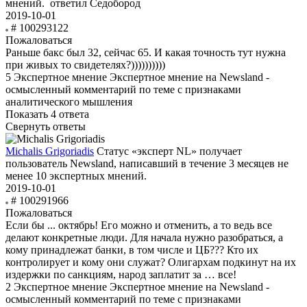
мнений.
ответил Седобород
2019-10-01
# 100293122
Пожаловаться
Раньше бакс был 32, сейчас 65. И какая точность тут нужна
при живых то свидетелях?))))))))))
5
Экспертное мнение
Экспертное мнение на Newsland -
осмысленный комментарий по теме с признаками
аналитического мышления
Показать 4 ответа
Свернуть ответы
Michalis Grigoriadis
Статус «эксперт NL» получает
пользователь Newsland, написавший в течение 3 месяцев не
менее 10 экспертных мнений.
2019-10-01
# 100291966
Пожаловаться
Если бы ... октябрь! Его можно и отменить, а то ведь все
делают конкретные люди. Для начала нужно разобраться, а
кому принадлежат банки, в том числе и ЦБ??? Кто их
контролирует и кому они служат? Олигархам подкинут на их
издержки по санкциям, народ заплатит за … все!
2
Экспертное мнение
Экспертное мнение на Newsland -
осмысленный комментарий по теме с признаками