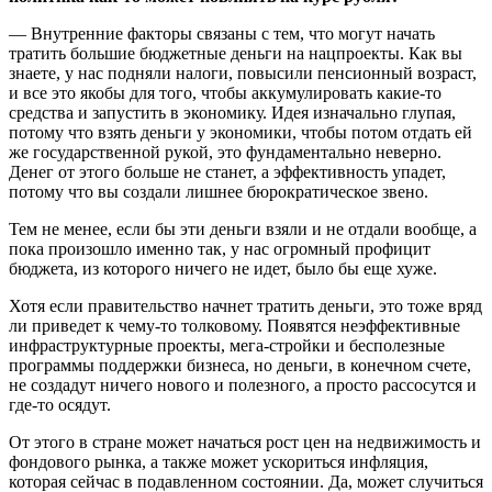
— Внутренние факторы связаны с тем, что могут начать
тратить большие бюджетные деньги на нацпроекты. Как вы
знаете, у нас подняли налоги, повысили пенсионный возраст,
и все это якобы для того, чтобы аккумулировать какие-то
средства и запустить в экономику. Идея изначально глупая,
потому что взять деньги у экономики, чтобы потом отдать ей
же государственной рукой, это фундаментально неверно.
Денег от этого больше не станет, а эффективность упадет,
потому что вы создали лишнее бюрократическое звено.
Тем не менее, если бы эти деньги взяли и не отдали вообще, а
пока произошло именно так, у нас огромный профицит
бюджета, из которого ничего не идет, было бы еще хуже.
Хотя если правительство начнет тратить деньги, это тоже вряд
ли приведет к чему-то толковому. Появятся неэффективные
инфраструктурные проекты, мега-стройки и бесполезные
программы поддержки бизнеса, но деньги, в конечном счете,
не создадут ничего нового и полезного, а просто рассосутся и
где-то осядут.
От этого в стране может начаться рост цен на недвижимость и
фондового рынка, а также может ускориться инфляция,
которая сейчас в подавленном состоянии. Да, может случиться