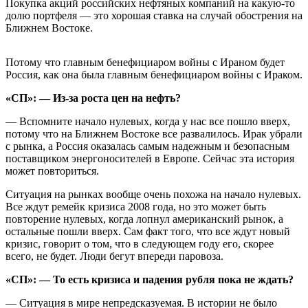
Покупка акций российских нефтяных компаний на какую-то
долю портфеля — это хорошая ставка на случай обострения на
Ближнем Востоке.
Потому что главным бенефициаром войны с Ираном будет
Россия, как она была главным бенефициаром войны с Ираком.
«СП»: — Из-за роста цен на нефть?
— Вспомните начало нулевых, когда у нас все пошло вверх,
потому что на Ближнем Востоке все развалилось. Ирак убрали
с рынка, а Россия оказалась самым надежным и безопасным
поставщиком энергоносителей в Европе. Сейчас эта история
может повториться.
Ситуация на рынках вообще очень похожа на начало нулевых.
Все ждут ремейк кризиса 2008 года, но это может быть
повторение нулевых, когда лопнул американский рынок, а
остальные пошли вверх. Сам факт того, что все ждут новый
кризис, говорит о том, что в следующем году его, скорее
всего, не будет. Люди бегут впереди паровоза.
«СП»: — То есть кризиса и падения рубля пока не ждать?
— Ситуация в мире непредсказуемая. В истории не было