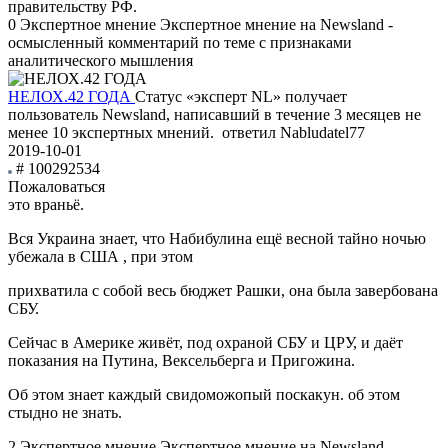
правительству РФ.
0
Экспертное мнение
Экспертное мнение на Newsland -
осмысленный комментарий по теме с признаками
аналитического мышления
НЕЛОХ.42 ГОДА
Статус «эксперт NL» получает
пользователь Newsland, написавший в течение 3 месяцев не
менее 10 экспертных мнений.
ответил Nabludatel77
2019-10-01
# 100292534
Пожаловаться
это враньё.
Вся Украина знает, что Набибулина ещё весной тайно ночью
убежала в США , при этом
прихватила с собой весь бюджет Рашки, она была завербована
СБУ.
Сейчас в Америке живёт, под охраной СБУ и ЦРУ, и даёт
показания на Путина, Вексельберга и Пригожина.
Об этом знает каждый свидоможопый поскакун. об этом
стыдно не знать.
2
Экспертное мнение
Экспертное мнение на Newsland -