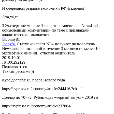
И очередном разрыве экономики РФ ф клочья?
Аха,ха,ха.
3
Экспертное мнение
Экспертное мнение на Newsland -
осмысленный комментарий по теме с признаками
аналитического мышления
Jonny81
Статус «эксперт NL» получает пользователь
Newsland, написавший в течение 3 месяцев не менее 10
экспертных мнений.
ответил обличитель
2019-10-01
# 100292129
Пожаловаться
Так свпресса же ))
Курс доллара: 85 после Нового года
https://svpressa.ru/economy/article/244416/?cba=1
Доллар по 70−72: Рубль ждет «черный август» 2019-го
https://svpressa.ru/economy/article/237804/