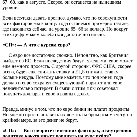
67−68, как в августе. Скорее, он останется на нынешнем
уровне.
Если все-таки давать прогноз, думаю, что по совокупности
всех факторов мы к концу года останемся примерно там же,
где находится сейчас, на уровне 65−66 за доллар. Но вокруг
этих цифр можем колебаться достаточно сильно.
«СП»: — А что с курсом евро?
— С евро все достаточно сложно. Непонятно, как Британия
выйдет из ЕС. Если последствия будут тяжелыми, евро может
еще немного просесть. С другой стороны, ФРС США, скорее
всего, будет еще снижать ставку, а ЕЦБ снижать ставку
больше некуда. Поэтому мне кажется, что под конец года
доллар и евро сохранят существующий паритет или евро
незначительно потеряет. В связи с этим я бы советовал
покупать доллары и евро в равных долях.
Правда, минус в том, что по евро банки не платят проценты.
Но можно просто оставить их лежать на брокерском счету, по
крайней мере, за это денег не берут.
«СП»: — Вы говорите о внешних факторах, а внутренняя
политика как-то может повлиять на курс рубля?