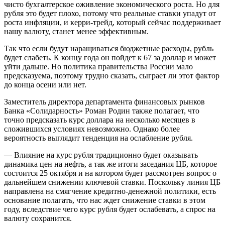
чисто бухгалтерское оживление экономического роста. Но для
рубля это будет плохо, потому что реальные ставки упадут от
роста инфляции, и керри-трейд, который сейчас поддерживает
нашу валюту, станет менее эффективным.
Так что если будут наращиваться бюджетные расходы, рубль
будет слабеть. К концу года он пойдет к 67 за доллар и может
уйти дальше. Но политика правительства России мало
предсказуема, поэтому трудно сказать, сыграет ли этот фактор
до конца осени или нет.
Заместитель директора департамента финансовых рынков
Банка «Солидарность» Роман Родин также полагает, что
точно предсказать курс доллара на несколько месяцев в
сложившихся условиях невозможно. Однако более
вероятность выглядит тенденция на ослабление рубля.
— Влияние на курс рубля традиционно будет оказывать
динамика цен на нефть, а так же итоги заседания ЦБ, которое
состоится 25 октября и на котором будет рассмотрен вопрос о
дальнейшем снижении ключевой ставки. Поскольку линия ЦБ
направлена на смягчение кредитно-денежной политики, есть
основание полагать, что нас ждет снижение ставки в этом
году, вследствие чего курс рубля будет ослабевать, а спрос на
валюту сохранится.