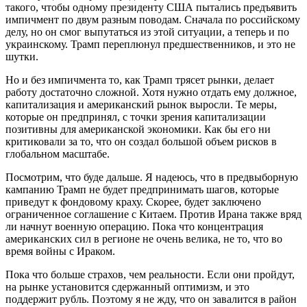
такого, чтобы одному президенту США пытались предъявить
импичмент по двум разным поводам. Сначала по российскому
делу, но он смог выпутаться из этой ситуации, а теперь и по
украинскому. Трамп переплюнул предшественников, и это не
шутки.
Но и без импичмента то, как Трамп трясет рынки, делает
работу достаточно сложной. Хотя нужно отдать ему должное,
капитализация и американский рынок выросли. Те меры,
которые он предпринял, с точки зрения капитализации
позитивны для американской экономики. Как бы его ни
критиковали за то, что он создал большой объем рисков в
глобальном масштабе.
Посмотрим, что буде дальше. Я надеюсь, что в предвыборную
кампанию Трамп не будет предпринимать шагов, которые
приведут к фондовому краху. Скорее, будет заключено
ограниченное соглашение с Китаем. Против Ирана также вряд
ли начнут военную операцию. Пока что концентрация
американских сил в регионе не очень велика, не то, что во
время войны с Ираком.
Пока что больше страхов, чем реальности. Если они пройдут,
на рынке установится сдержанный оптимизм, и это
поддержит рубль. Поэтому я не жду, что он завалится в район