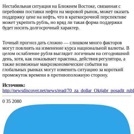
Нестабильная ситуация на Ближнем Востоке, связанная с
перебоями поставки нефти на мировой рынок, может оказать
поддержку цене на нефть, что в краткосрочной перспективе
может укрепить рубль, но вряд ли такая форма поддержки
будет носить долгосрочный характер.
Точный прогноз дать сложно — слишком много факторов
могут повлиять на изменение курса национальной валюты. В
целом ослабление рубля выглядит логичным на сегодняшний
день, хотя, как показывает практика, действия регулятора, а
также возможные макроэкономические события на
глобальных рынках могут изменить ситуацию за короткий
промежуток времени в противоположную сторону.
Источник:
http://newsdiscover.net/news/read/70_za_dollar_Oktjabr_posadit_rub
0
35
2080