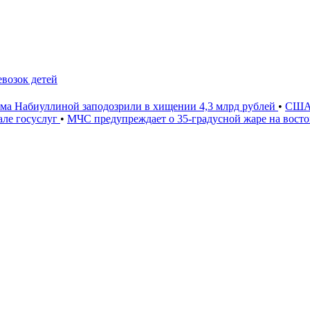
евозок детей
ама Набиуллиной заподозрили в хищении 4,3 млрд рублей
•
США 
ле госуслуг
•
МЧС предупреждает о 35-градусной жаре на вост