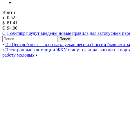
Войти
¥
0.52
$
81.41
€
94.06
С 1 сентября будут введены новые правила для автобусных пер
Поиск
•
Из Центробанка — в розыск: уехавшего из России бывшего з
•
Электронные квитанции ЖКУ станут официальными на порта
работу молодых
•