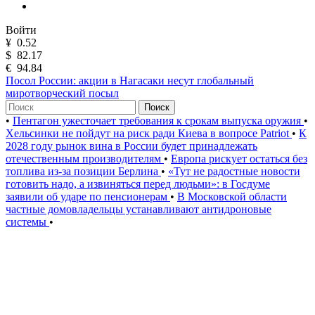
Войти
¥
0.52
$
82.17
€
94.84
Посол России: акции в Нагасаки несут глобальный
миротворческий посыл
Поиск
•
Пентагон ужесточает требования к срокам выпуска оружия
•
Хельсинки не пойдут на риск ради Киева в вопросе Patriot
•
К
2028 году рынок вина в России будет принадлежать
отечественным производителям
•
Европа рискует остаться без
топлива из-за позиции Берлина
•
«Тут не радостные новости
готовить надо, а извиняться перед людьми»: в Госдуме
заявили об ударе по пенсионерам
•
В Московской области
частные домовладельцы устанавливают антидроновые
системы
•