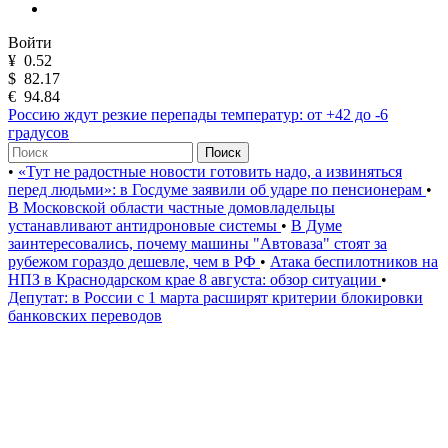
Войти
¥
0.52
$
82.17
€
94.84
Россию ждут резкие перепады температур: от +42 до -6
градусов
Поиск
•
«Тут не радостные новости готовить надо, а извиняться
перед людьми»: в Госдуме заявили об ударе по пенсионерам
•
В Московской области частные домовладельцы
устанавливают антидроновые системы
•
В Думе
заинтересовались, почему машины "Автоваза" стоят за
рубежом гораздо дешевле, чем в РФ
•
Атака беспилотников на
НПЗ в Краснодарском крае 8 августа: обзор ситуации
•
Депутат: в России с 1 марта расширят критерии блокировки
банковских переводов