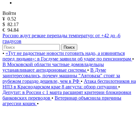
Войти
¥
0.52
$
82.17
€
94.84
Россию ждут резкие перепады температур: от +42 до -6
градусов
Поиск
•
«Тут не радостные новости готовить надо, а извиняться
перед людьми»: в Госдуме заявили об ударе по пенсионерам
•
В Московской области частные домовладельцы
устанавливают антидроновые системы
•
В Думе
заинтересовались, почему машины "Автоваза" стоят за
рубежом гораздо дешевле, чем в РФ
•
Атака беспилотников на
НПЗ в Краснодарском крае 8 августа: обзор ситуации
•
Депутат: в России с 1 марта расширят критерии блокировки
банковских переводов
•
Ветеринар объяснила причины
агрессии кошек
•