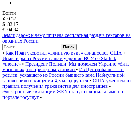
Войти
¥
0.52
$
82.17
€
94.84
Земля даром: к чему привела бесплатная раздача гектаров на
окраинах России
Поиск
•
Как Иран укоротил «длинную руку» авианосцев США
•
Инженеры из России нашли у дронов ВСУ со Starlink
«нюанс»
•
Президент Польши: Мы поможем Украине «бить
москалей», но при одном условии
•
Из Центробанка — в
розыск: уехавшего из России бывшего зама Набиуллиной
заподозрили в хищении 4,3 млрд рублей
•
США ужесточают
правила получения гражданства для иностранцев
•
Электронные квитанции ЖКУ станут официальными на
портале госуслуг
•