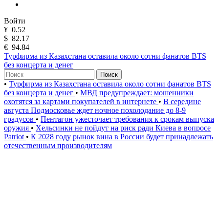
Войти
¥
0.52
$
82.17
€
94.84
Турфирма из Казахстана оставила около сотни фанатов BTS
без концерта и денег
Поиск
•
Турфирма из Казахстана оставила около сотни фанатов BTS
без концерта и денег
•
МВД предупреждает: мошенники
охотятся за картами покупателей в интернете
•
В середине
августа Подмосковье ждет ночное похолодание до 8-9
градусов
•
Пентагон ужесточает требования к срокам выпуска
оружия
•
Хельсинки не пойдут на риск ради Киева в вопросе
Patriot
•
К 2028 году рынок вина в России будет принадлежать
отечественным производителям