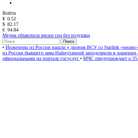
Войти
¥
0.52
$
82.17
€
94.84
Медик объяснила риски сна без подушки
Поиск
•
Инженеры из России нашли у дронов ВСУ со Starlink «нюанс
из России бывшего зама Набиуллиной заподозрили в хищении 
официальными на портале госуслуг
•
МЧС предупреждает о 35-