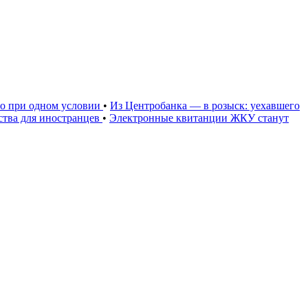
но при одном условии
•
Из Центробанка — в розыск: уехавшего
тва для иностранцев
•
Электронные квитанции ЖКУ станут