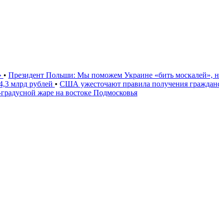
»
•
Президент Польши: Мы поможем Украине «бить москалей», 
4,3 млрд рублей
•
США ужесточают правила получения гражданс
градусной жаре на востоке Подмосковья