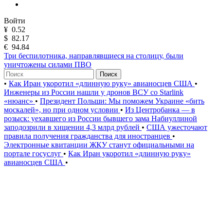
Войти
¥
0.52
$
82.17
€
94.84
Три беспилотника, направлявшиеся на столицу, были
уничтожены силами ПВО
Поиск
•
Как Иран укоротил «длинную руку» авианосцев США
•
Инженеры из России нашли у дронов ВСУ со Starlink
«нюанс»
•
Президент Польши: Мы поможем Украине «бить
москалей», но при одном условии
•
Из Центробанка — в
розыск: уехавшего из России бывшего зама Набиуллиной
заподозрили в хищении 4,3 млрд рублей
•
США ужесточают
правила получения гражданства для иностранцев
•
Электронные квитанции ЖКУ станут официальными на
портале госуслуг
•
Как Иран укоротил «длинную руку»
авианосцев США
•