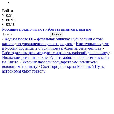
Войти
¥
0.51
$
80.93
€
93.19
Россияне предпочитают избегать визитов к врачам
Поиск
•
Ходьба после 60 – фатальная ошибка: Бубновский о том
какое одно упражнение лучше прогулок
•
Ипотечные выдачи
в России достигли 2,6 триллиона рублей за семь месяцев
•
Работодателям рекомендуют сокращать рабочий день в жару
•
Июльский рейтинг: какие б/у автомобили чаще всего искали
на Авито
•
Украину назвали государством-наемником,
воюющим за оплату
•
Свет городов скрыл Млечный Путь:
астрономы бьют тревогу