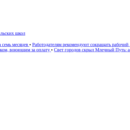
альских школ
а семь месяцев
•
Работодателям рекомендуют сокращать рабочий 
иком, воюющим за оплату
•
Свет городов скрыл Млечный Путь: 