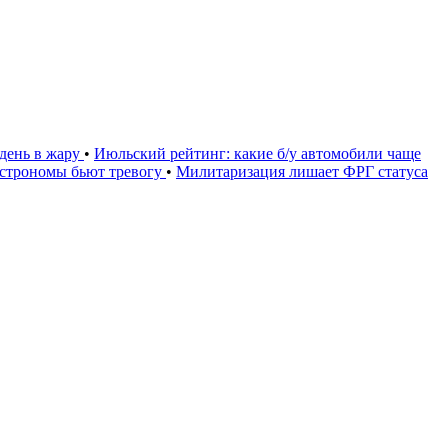
день в жару
•
Июльский рейтинг: какие б/у автомобили чаще
астрономы бьют тревогу
•
Милитаризация лишает ФРГ статуса