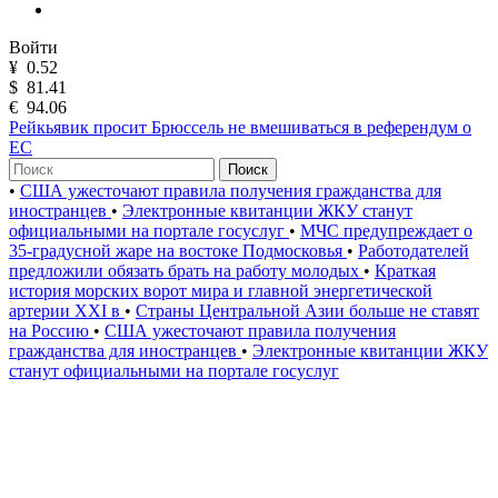
Войти
¥
0.52
$
81.41
€
94.06
Рейкьявик просит Брюссель не вмешиваться в референдум о
ЕС
Поиск
•
США ужесточают правила получения гражданства для
иностранцев
•
Электронные квитанции ЖКУ станут
официальными на портале госуслуг
•
МЧС предупреждает о
35-градусной жаре на востоке Подмосковья
•
Работодателей
предложили обязать брать на работу молодых
•
Краткая
история морских ворот мира и главной энергетической
артерии XXI в
•
Страны Центральной Азии больше не ставят
на Россию
•
США ужесточают правила получения
гражданства для иностранцев
•
Электронные квитанции ЖКУ
станут официальными на портале госуслуг