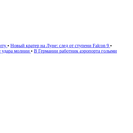
щиту
•
Новый кратер на Луне: след от ступени Falcon 9
•
е удара молнии
•
В Германии работник аэропорта голыми