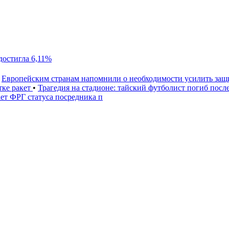
достигла 6,11%
Европейским странам напомнили о необходимости усилить за
тке ракет
•
Трагедия на стадионе: тайский футболист погиб посл
т ФРГ статуса посредника п