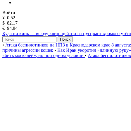
Войти
¥
0.52
$
82.17
€
94.84
Куда ни кинь — всюду клин: цейтнот и цугцванг хромого утён
Поиск
•
Атака беспилотников на НПЗ в Краснодарском крае 8 августа
причины агрессии кошек
•
Как Иран укоротил «длинную руку
«бить москалей», но при одном условии
•
Атака беспилотников