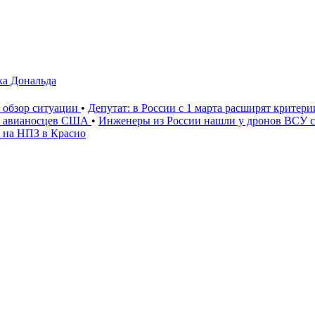
ка Дональда
: обзор ситуации
•
Депутат: в России с 1 марта расширят критер
» авианосцев США
•
Инженеры из России нашли у дронов ВСУ со
 на НПЗ в Красно