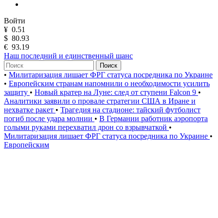
Войти
¥
0.51
$
80.93
€
93.19
Наш последний и единственный шанс
Поиск
•
Милитаризация лишает ФРГ статуса посредника по Украине
•
Европейским странам напомнили о необходимости усилить
защиту
•
Новый кратер на Луне: след от ступени Falcon 9
•
Аналитики заявили о провале стратегии США в Иране и
нехватке ракет
•
Трагедия на стадионе: тайский футболист
погиб после удара молнии
•
В Германии работник аэропорта
голыми руками перехватил дрон со взрывчаткой
•
Милитаризация лишает ФРГ статуса посредника по Украине
•
Европейским