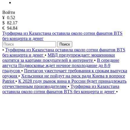
Войти
¥
0.52
$
82.17
€
94.84
Турфирма из Казахстана оставила около сотни фанатов BTS
без концерта и денег
Поиск
•
Турфирма из Казахстана оставила около сотни фанатов BTS
без концерта и денег
•
МВД предупреждает: мошенники
охотятся за картами покупателей в интернете
•
В середине
августа Подмосковье ждет ночное похолодание до 8-9
градусов
•
Пентагон ужесточает требования к срокам выпуска
оружия
•
Хельсинки не пойдут на риск ради Киева в вопросе
Patriot
•
К 2028 году рынок вина в России будет принадлежать
отечественным производителям
•
Турфирма из Казахстана
оставила около сотни фанатов BTS без концерта и денег
•